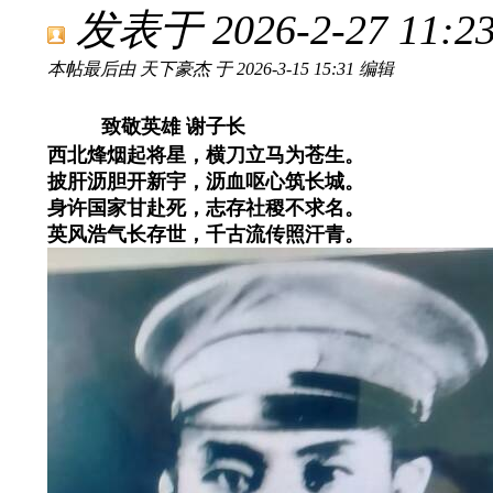
发表于 2026-2-27 11:23
本帖最后由 天下豪杰 于 2026-3-15 15:31 编辑
致敬英雄 谢子长
西北烽烟起将星，横刀立马为苍生。
披肝沥胆开新宇，沥血呕心筑长城。
身许国家甘赴死，志存社稷不求名。
英风浩气长存世，千古流传照汗青。