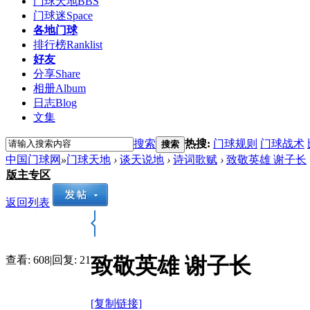
门球天地
BBS
门球迷
Space
各地门球
排行榜
Ranklist
好友
分享
Share
相册
Album
日志
Blog
文集
搜索
热搜:
门球规则
门球战术
搜索
中国门球网
»
门球天地
›
谈天说地
›
诗词歌赋
›
致敬英雄 谢子长
版主专区
返回列表
致敬英雄 谢子长
查看:
608
|
回复:
21
[复制链接]