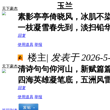
玉兰
天下豪杰
素影亭亭倚晓风，冰肌不
一枝凝雪春先到，淡扫铅
回复
使用道具
举报
楼主
|
发表于 2026-5-1
天下豪杰
清诗句句仰河山，新赋篇
四海英雄凝笔底，五洲风
回复
使用道具
举报