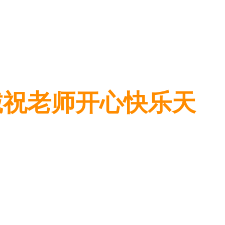
诚祝老师开心快乐天