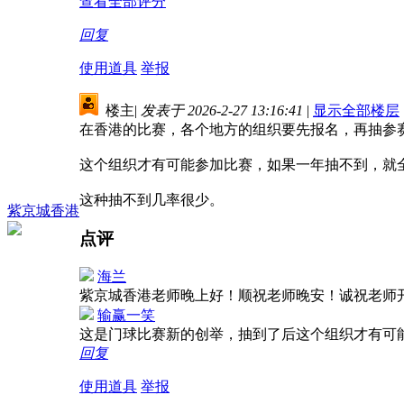
查看全部评分
回复
使用道具
举报
楼主
|
发表于 2026-2-27 13:16:41
|
显示全部楼层
在香港的比赛，各个地方的组织要先报名，再抽参
这个组织才有可能参加比赛，如果一年抽不到，就
这种抽不到几率很少。
紫京城香港
点评
海兰
紫京城香港老师晚上好！顺祝老师晚安！诚祝老师
输赢一笑
这是门球比赛新的创举，抽到了后这个组织才有可
回复
使用道具
举报