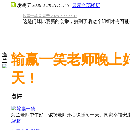
发表于 2026-2-28 21:41:45
|
显示全部楼层
输赢一笑 发表于 2026-2-27 22:13
这是门球比赛新的创举，抽到了后这个组织才有可能
输赢一笑老师晚上
海
兰
天！
点评
输赢一笑
海兰老师中午好！诚祝老师开心快乐每一天、阖家幸福安
回复