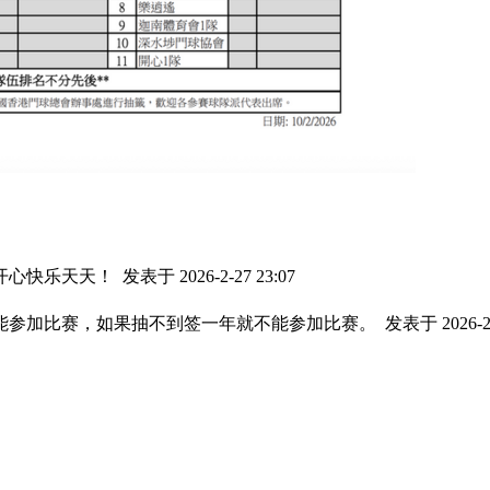
开心快乐天天！
发表于 2026-2-27 23:07
能参加比赛，如果抽不到签一年就不能参加比赛。
发表于 2026-2-