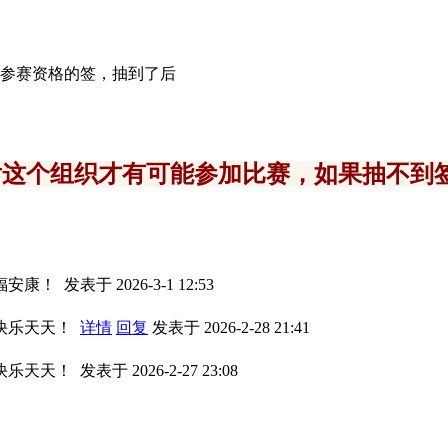
参赛资格的签，抽到了后
后
这个组织才有可能参加比赛，如果抽不到
福安康！
发表于 2026-3-1 12:53
快乐天天！
详情
回复
发表于 2026-2-28 21:41
快乐天天！
发表于 2026-2-27 23:08