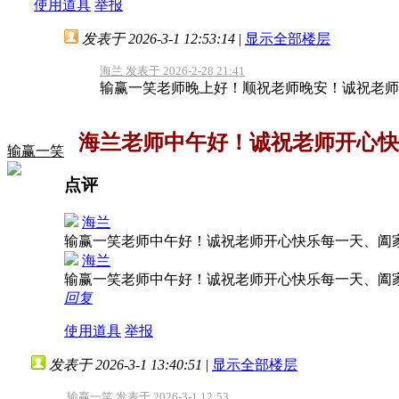
使用道具
举报
发表于 2026-3-1 12:53:14
|
显示全部楼层
海兰 发表于 2026-2-28 21:41
输赢一笑老师晚上好！顺祝老师晚安！诚祝老师
海兰老师中午好！诚祝老师开心快
输赢一笑
点评
海兰
输赢一笑老师中午好！诚祝老师开心快乐每一天、阖
海兰
输赢一笑老师中午好！诚祝老师开心快乐每一天、阖
回复
使用道具
举报
发表于 2026-3-1 13:40:51
|
显示全部楼层
输赢一笑 发表于 2026-3-1 12:53