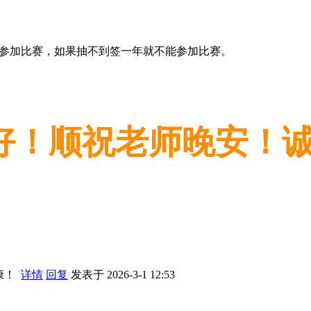
参加比赛，如果抽不到签一年就不能参加比赛。
好！顺祝老师晚安！
康！
详情
回复
发表于 2026-3-1 12:53