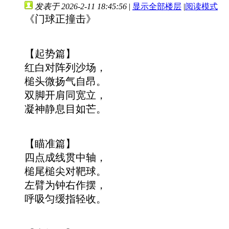
发表于 2026-2-11 18:45:56
|
显示全部楼层
|
阅读模式
《门球正撞击》
【起势篇】
红白对阵列沙场，
槌头微扬气自昂。
双脚开肩同宽立，
凝神静息目如芒。
【瞄准篇】
四点成线贯中轴，
槌尾槌尖对靶球。
左臂为钟右作摆，
呼吸匀缓指轻收。