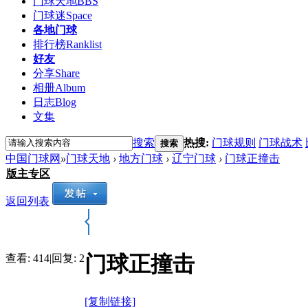
门球天地
BBS
门球迷
Space
各地门球
排行榜
Ranklist
好友
分享
Share
相册
Album
日志
Blog
文集
搜索
热搜:
门球规则
门球战术
搜索
中国门球网
»
门球天地
›
地方门球
›
辽宁门球
›
门球正撞击
版主专区
返回列表
门球正撞击
查看:
414
|
回复:
2
[复制链接]