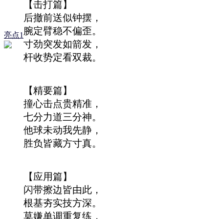
【击打篇】
后撤前送似钟摆，
腕定臂稳不偏歪。
亮点1
寸劲突发如箭发，
杆收势定看双裁。
【精要篇】
撞心击点贵精准，
七分力道三分神。
他球未动我先静，
胜负皆藏方寸真。
【应用篇】
闪带擦边皆由此，
根基夯实技方深。
莫嫌单调重复练，