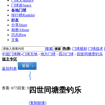
门球天地
BBS
门球迷
Space
各地门球
排行榜
Ranklist
好友
分享
Share
相册
Album
日志
Blog
文集
搜索
热搜:
门球规则
门球战术
搜索
中国门球网
»
门球天地
›
地方门球
›
四川门球
›
四世同塘埀钓乐
版主专区
返回列表
四世同塘埀钓乐
查看:
877
|
回复:
9
[复制链接]