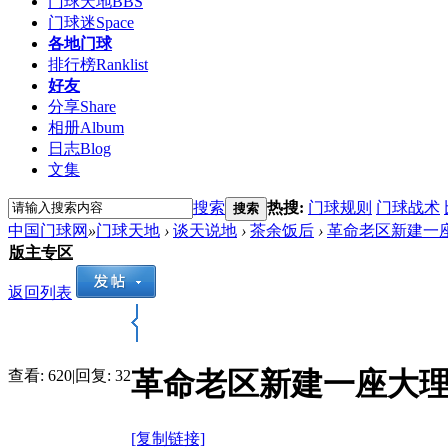
门球天地
BBS
门球迷
Space
各地门球
排行榜
Ranklist
好友
分享
Share
相册
Album
日志
Blog
文集
搜索
热搜:
门球规则
门球战术
搜索
中国门球网
»
门球天地
›
谈天说地
›
茶余饭后
›
革命老区新建一
版主专区
返回列表
革命老区新建一座大
查看:
620
|
回复:
32
[复制链接]