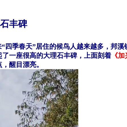
石丰碑
“
四季春天
”居住的候鸟人越来越多，邦溪
起了一座很高的
大理石丰碑，
上
面刻着
《加
点，醒目漂亮。