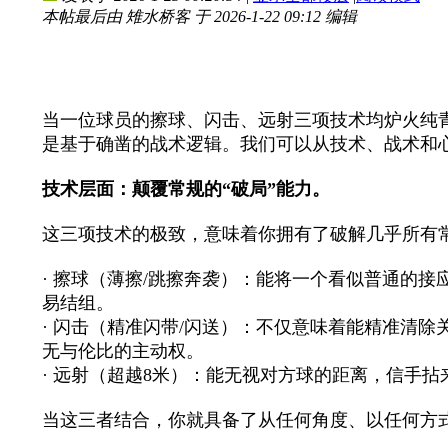
本帖最后由 雉水桥客 于 2026-1-22 09:12 编辑
当一位球员的擦球、闪击、远射三项技术均炉火纯青
是基于确凿的战术逻辑。我们可以从技术、战术和心
技术层面：颠覆常规的“破局”能力。
这三项技术的极致，意味着你拥有了破解几乎所有常
· 擦球（薄擦/跳擦奔袭）：能将一个看似普通的
易结组。
· 闪击（精准闪带/闪送）：不仅意味着能精准清
无与伦比的主动权。
· 远射（超越8米）：能无视对方球的距离，信手
当这三者结合，你就具备了从任何角度、以任何方