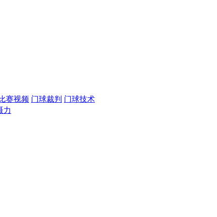
比赛视频
门球裁判
门球技术
慑力