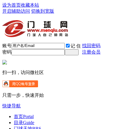
设为首页
收藏本站
开启辅助访问
切换到宽版
账号
找回密码
记 住
密码
注册会员
扫一扫，访问微社区
只需一步，快速开始
快捷导航
首页
Portal
目录
Guide
门球天地
BBS