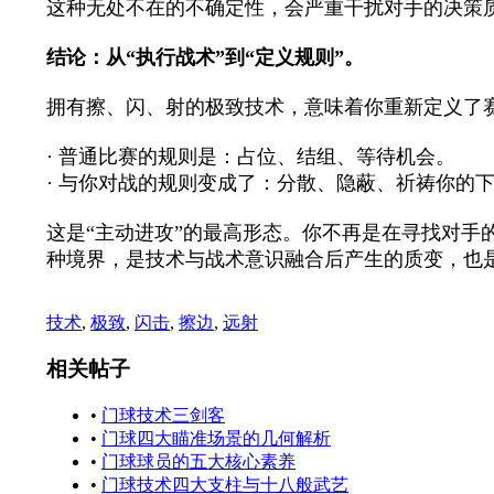
这种无处不在的不确定性，会严重干扰对手的决策
结论：从“执行战术”到“定义规则”。
拥有擦、闪、射的极致技术，意味着你重新定义了
· 普通比赛的规则是：占位、结组、等待机会。
· 与你对战的规则变成了：分散、隐蔽、祈祷你的
这是“主动进攻”的最高形态。你不再是在寻找对
种境界，是技术与战术意识融合后产生的质变，也
技术
,
极致
,
闪击
,
擦边
,
远射
相关帖子
•
门球技术三剑客
•
门球四大瞄准场景的几何解析
•
门球球员的五大核心素养
•
门球技术四大支柱与十八般武艺