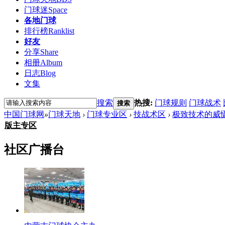
门球迷
Space
各地门球
排行榜
Ranklist
好友
分享
Share
相册
Album
日志
Blog
文集
搜索
热搜:
门球规则
门球战术
搜索
中国门球网
»
门球天地
›
门球专业区
›
技战术区
›
极致技术的威
版主专区
社区广播台