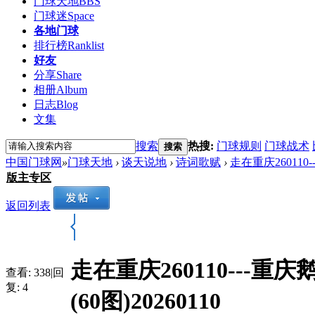
门球天地
BBS
门球迷
Space
各地门球
排行榜
Ranklist
好友
分享
Share
相册
Album
日志
Blog
文集
搜索
热搜:
门球规则
门球战术
搜索
中国门球网
»
门球天地
›
谈天说地
›
诗词歌赋
›
走在重庆26011
版主专区
返回列表
走在重庆260110--
查看:
338
|
回
复:
4
(60图)20260110