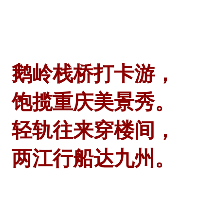
鹅岭栈桥打卡游，
饱揽重庆美景秀。
轻轨往来穿楼间，
两江行船达九州。