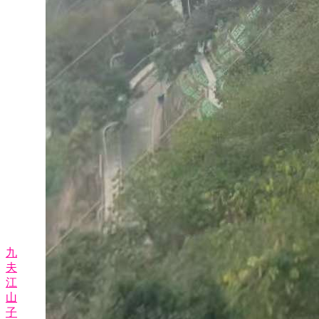
九
夫
江
山
子