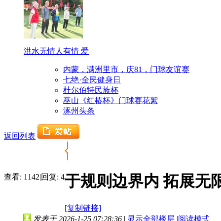
洪水无情人有情 爱
内蒙，满洲里市，庆81，门球友谊赛
七绝·全民健身日
杜尔伯特民族杯
巫山《红椿杯》门球赛花絮
涿州头条
返回列表
于规则边界内 拓展无
查看:
1142
|
回复:
4
[复制链接]
发表于 2026-1-25 07:28:36
|
显示全部楼层
|
阅读模式