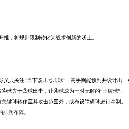
升维，将规则限制转化为战术创新的沃土。
球员只关注
“
当下该几号击球
”
，高手则能预判并设计出一
方④球先于③球出击，让④球成为一时无解的“王牌球”。
己方关键球转移至其攻击范围外，或布设障碍球进行牵制。
的排兵布阵。