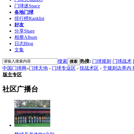
门球迷
Space
各地门球
排行榜
Ranklist
好友
分享
Share
相册
Album
日志
Blog
文集
搜索
热搜:
门球规则
门球战术
搜索
中国门球网
»
门球天地
›
门球专业区
›
技战术区
›
于规则边界内
版主专区
社区广播台