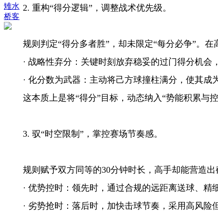
雉水
2.
重构
“
得分逻辑
”
，调整战术优先级。
桥客
规则判定
“
得分多者胜
”
，却未限定
“
每分必争
”
。在
· 战略性弃分：关键时刻放弃稳妥的过门得分机会
· 化分数为武器：主动将己方球撞柱满分，使其成
这本质上是将
“
得分
”
目标，动态纳入
“
势能积累与
3.
驭
“
时空限制
”
，掌控赛场节奏感。
规则赋予双方同等的
30
分钟时长，高手却能营造出
· 优势控时：领先时，通过合规的远距离送球、
· 劣势抢时：落后时，加快击球节奏，采用高风