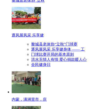
黎城县老体协“立秋
逐风展风采 乐享健
黎城县老体协“立秋”门球赛
逐风展风采 乐享健身体 —— 工
门球比赛开局的基本原则
洪水无情人有情 爱心捐款暖人心
全民健身日
内蒙，满洲里市，庆