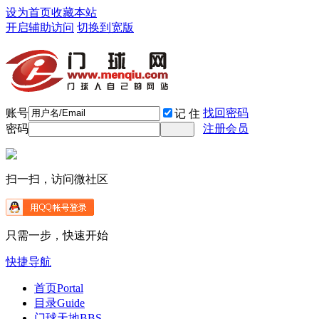
设为首页
收藏本站
开启辅助访问
切换到宽版
账号
找回密码
记 住
密码
注册会员
扫一扫，访问微社区
只需一步，快速开始
快捷导航
首页
Portal
目录
Guide
门球天地
BBS