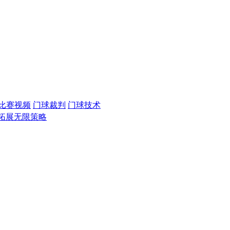
比赛视频
门球裁判
门球技术
 拓展无限策略