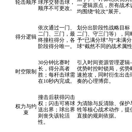
轮击顺序
球序交替击球，
一逻辑原点，所有战术
顺序不可更改。
均围绕
“轮次”展开。
依次通过一门、
划分出阶段性战略目标
二门、三门，最
二门、守三门等），同
得分逻辑
终撞柱得分，各
予
“已满分球”与“未满分
阶段得分唯一。
球”截然不同的战术属
30分钟比赛时
引入时间资源管理逻辑
长，得分高者
优势时控时锁局，劣势
时空限制
胜；每杆击球需
速抢攻，同时衍生出击
在10秒内完成。
奏的心理博弈。
撞击后获得闪击
权；闪击可将球
为清除与反清除、保护
权力与约
送出界；球出界
牲等核心战术动作，提
束
则丧失该轮活
直接的规则依据。
性。