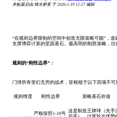
本帖最后由 雉水桥客 于 2026-1-19 12:27 编辑
“
在规则边界限制的空间中创造无限策略可能
”
，道
支撑博弈计算的坚固基石。
最高明的制胜策略，往
规则的
“刚性边界”：
门球所有变幻无穷的战术，皆根植于以下四项不可
规则维度
刚性边界
策略基石价值
这是制造王牌球（先手
严格按照
1-10号
后手）、计算轮次优势