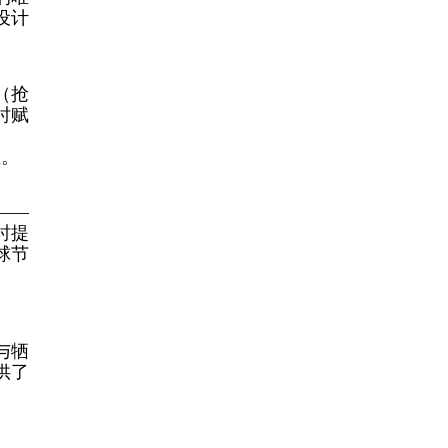
设计
（抢
时赋
性。
——
时提
球节
与牺
供了