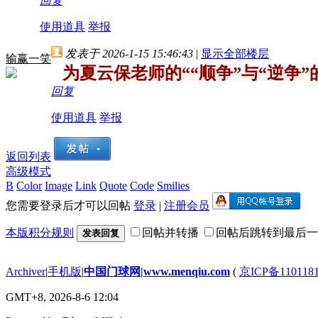
回复
使用道具
举报
发表于 2026-1-15 15:46:43
|
显示全部楼层
输赢一笑
为夏云保老师的““顺争”与“逆争
回复
使用道具
举报
返回列表
高级模式
B
Color
Image
Link
Quote
Code
Smilies
您需要登录后才可以回帖
登录
|
注册会员
本版积分规则
回帖并转播
回帖后跳转到最后一
发表回复
Archiver
|
手机版
|
中国门球网|www.menqiu.com
(
京ICP备110118
GMT+8, 2026-8-6 12:04