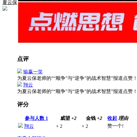
夏云保
点评
输赢一笑
为夏云保老师的““顺争”与“逆争”的战术智慧”报道点赞
翔云
为夏云保老师的““顺争”与“逆争”的战术智慧”报道点
评分
参与人数
1
威望
+2
金钱
+2
收起
理由
赞一个!
翔云
+ 2
+ 2