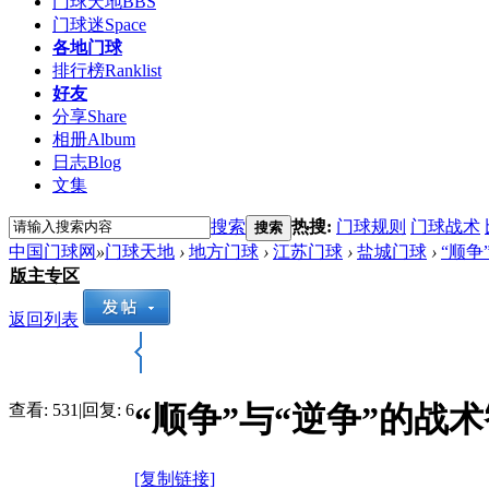
门球天地
BBS
门球迷
Space
各地门球
排行榜
Ranklist
好友
分享
Share
相册
Album
日志
Blog
文集
搜索
热搜:
门球规则
门球战术
搜索
中国门球网
»
门球天地
›
地方门球
›
江苏门球
›
盐城门球
›
“顺争
版主专区
返回列表
“顺争”与“逆争”的战
查看:
531
|
回复:
6
[复制链接]