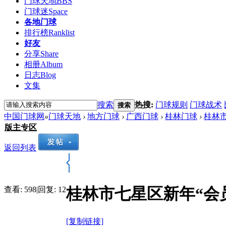
门球天地
BBS
门球迷
Space
各地门球
排行榜
Ranklist
好友
分享
Share
相册
Album
日志
Blog
文集
搜索
热搜:
门球规则
门球战术
搜索
中国门球网
»
门球天地
›
地方门球
›
广西门球
›
桂林门球
›
桂林
版主专区
返回列表
桂林市七星区新年“会
查看:
598
|
回复:
12
[复制链接]