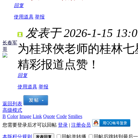
回复
使用道具
举报
发表于 2026-1-15 13:0
长春军
为桂球俠老师的桂林七
哥
精彩报道点赞！
回复
使用道具
举报
返回列表
高级模式
B
Color
Image
Link
Quote
Code
Smilies
您需要登录后才可以回帖
登录
|
注册会员
本版积分规则
回帖并转播
回帖后跳转到最后一
发表回复