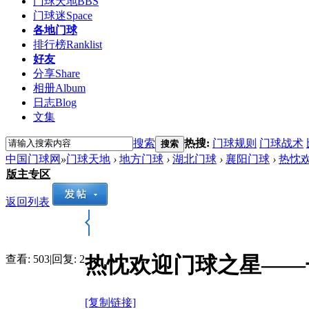
门球天地
BBS
门球迷
Space
各地门球
排行榜
Ranklist
好友
分享
Share
相册
Album
日志
Blog
文集
搜索
热搜:
门球规则
门球战术
搜索
中国门球网
»
门球天地
›
地方门球
›
湖北门球
›
襄阳门球
›
热忱
版主专区
返回列表
热忱欢迎门球之星――
查看:
503
|
回复:
2
[复制链接]