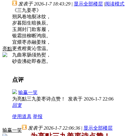
发表于 2026-1-7 18:43:29
|
显示全部楼层
|
阅读模式
《三九姜枣》
朔风卷地裂冰纹，
岁暮阳生暗换辰。
玉屑封门欺客履，
银霜挂柳断鸿痕。
宜煨枣赤融姜辣，
更煮柑黄沁雪温。
亮點
九曲寒肠须热熨，
砂壶沸处即春恩。
点评
输赢一笑
为亮點三九姜枣诗点赞！
发表于 2026-1-7 22:06
回复
使用道具
举报
发表于 2026-1-7 22:06:36
|
显示全部楼层
输赢一笑