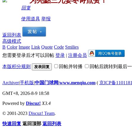
为亮點
三九姜枣
诗点赞！
回复
使用道具
举报
返回列表
高级模式
B
Color
Image
Link
Quote
Code
Smilies
您需要登录后才可以回帖
登录
|
注册会员
本版积分规则
回帖并转播
回帖后跳转到最后一
发表回复
Archiver
|
手机版
|
中国门球网|www.menqiu.com
(
京ICP备110118
GMT+8, 2026-8-9 18:58
Powered by
Discuz!
X3.4
© 2001-2023
Discuz! Team
.
快速回复
返回顶部
返回列表