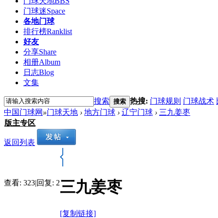
门球天地
BBS
门球迷
Space
各地门球
排行榜
Ranklist
好友
分享
Share
相册
Album
日志
Blog
文集
搜索
热搜:
门球规则
门球战术
搜索
中国门球网
»
门球天地
›
地方门球
›
辽宁门球
›
三九姜枣
版主专区
返回列表
三九姜枣
查看:
323
|
回复:
2
[复制链接]