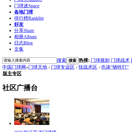
门球迷
Space
各地门球
排行榜
Ranklist
好友
分享
Share
相册
Album
日志
Blog
文集
搜索
热搜:
门球规则
门球战术
搜索
中国门球网
»
门球天地
›
门球专业区
›
技战术区
›
也谈“牺牲打”
版主专区
社区广播台