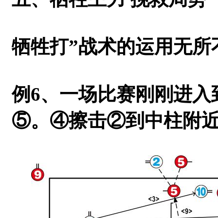
牺牲打”战术的运用无所
例6
、一场比赛刚刚进入
⑤。④擦击②到中柱附