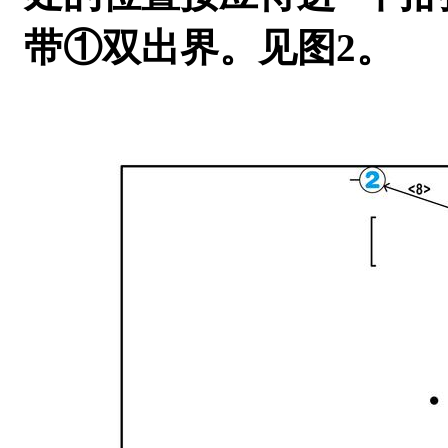
带①双出界。见图
2
。