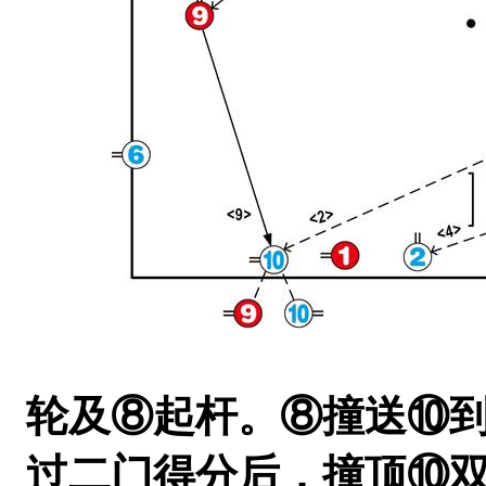
轮及⑧起杆。⑧撞送⑩
过二门得分后，撞顶⑩