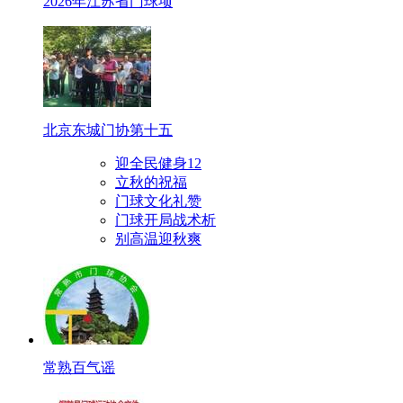
2026年江苏省门球项
北京东城门协第十五
迎全民健身12
立秋的祝福
门球文化礼赞
门球开局战术析
别高温迎秋爽
常熟百气谣