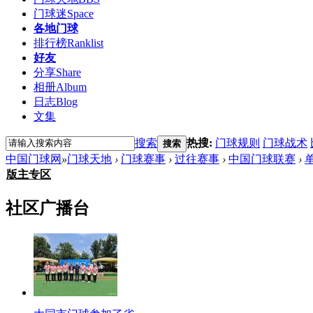
门球迷
Space
各地门球
排行榜
Ranklist
好友
分享
Share
相册
Album
日志
Blog
文集
搜索
热搜:
门球规则
门球战术
搜索
中国门球网
»
门球天地
›
门球赛事
›
过往赛事
›
中国门球联赛
›
版主专区
社区广播台