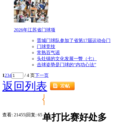
2026年江苏省门球项
晋城门球队参加了省第17届运动会门
门球竞技
常熟百气谣
头灶镇的文化发展一瞥（七）
击球姿势是门球的“内功心法”
1
2
3
4
/ 4 页
下一页
返回列表
单打比赛好处多
查看:
21455
|
回复:
65