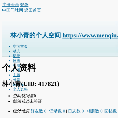
注册会员
登录
中国门球网
返回首页
林小青的个人空间
https://www.menqiu
空间首页
动态
记录
日志
个人资料
相册
广播
主题
分享
林小青
(UID: 417821)
留言板
个人资料
空间访问量
0
邮箱状态
未验证
统计信息
好友数 0
|
记录数 0
|
日志数 0
|
相册数 0
|
回帖数 