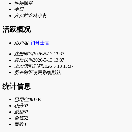
性别
保密
生日
-
真实姓名
林小青
活跃概况
用户组
门球士官
注册时间
2026-5-13 13:37
最后访问
2026-5-13 13:37
上次活动时间
2026-5-13 13:37
所在时区
使用系统默认
统计信息
已用空间
0 B
积分
52
威望
52
金钱
52
票数
0