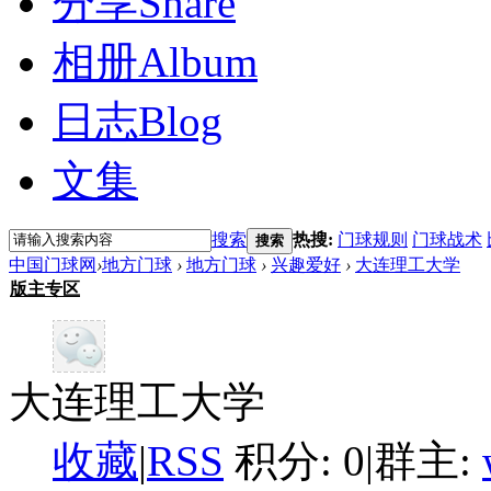
分享
Share
相册
Album
日志
Blog
文集
搜索
热搜:
门球规则
门球战术
搜索
中国门球网
›
地方门球
›
地方门球
›
兴趣爱好
›
大连理工大学
版主专区
大连理工大学
收藏
|
RSS
积分: 0
|
群主: