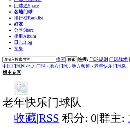
门球迷
Space
各地门球
排行榜
Ranklist
好友
分享
Share
相册
Album
日志
Blog
文集
搜索
热搜:
门球规则
门球战术
搜索
中国门球网
›
地方门球
›
地方门球
›
地方频道
›
老年快乐门球队
版主专区
老年快乐门球队
收藏
|
RSS
积分: 0
|
群主: