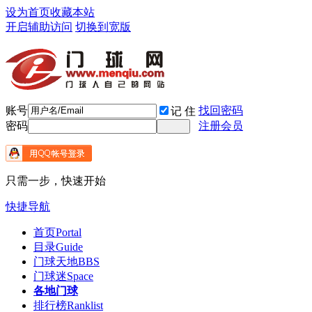
设为首页
收藏本站
开启辅助访问
切换到宽版
账号
找回密码
记 住
密码
注册会员
只需一步，快速开始
快捷导航
首页
Portal
目录
Guide
门球天地
BBS
门球迷
Space
各地门球
排行榜
Ranklist