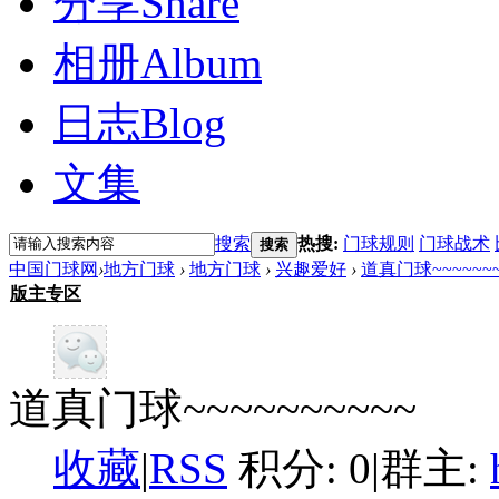
分享
Share
相册
Album
日志
Blog
文集
搜索
热搜:
门球规则
门球战术
搜索
中国门球网
›
地方门球
›
地方门球
›
兴趣爱好
›
道真门球~~~~~~~
版主专区
道真门球~~~~~~~~~~
收藏
|
RSS
积分: 0
|
群主: