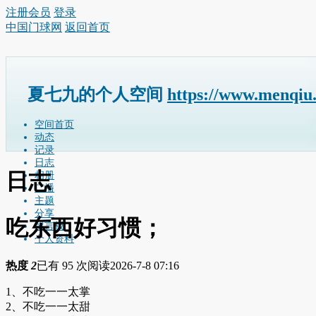
注册会员
登录
中国门球网
返回首页
夏七九的个人空间
https://www.menqiu
空间首页
动态
记录
日志
日志
相册
广播
主题
分享
吃东西好习惯；
留言板
个人资料
热度
2
已有 95 次阅读
2026-7-8 07:16
1、不吃一一太掌
2、不吃一一太甜