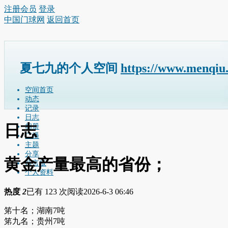
注册会员
登录
中国门球网
返回首页
夏七九的个人空间
https://www.menqiu
空间首页
动态
记录
日志
日志
相册
广播
主题
分享
黄金产量最高的省份；
留言板
个人资料
热度
2
已有 123 次阅读
2026-6-3 06:46
笫十名；湖南7吨
笫九名；贵州7吨