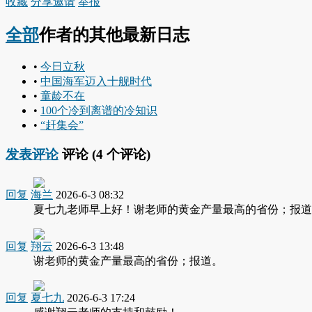
收藏
分享
邀请
举报
全部
作者的其他最新日志
•
今日立秋
•
中国海军迈入十舰时代
•
童龄不在
•
100个冷到离谱的冷知识
•
“赶集会”
发表评论
评论 (
4
个评论)
回复
海兰
2026-6-3 08:32
夏七九老师早上好！谢老师的黄金产量最高的省份；报道
回复
翔云
2026-6-3 13:48
谢老师的黄金产量最高的省份；报道。
回复
夏七九
2026-6-3 17:24