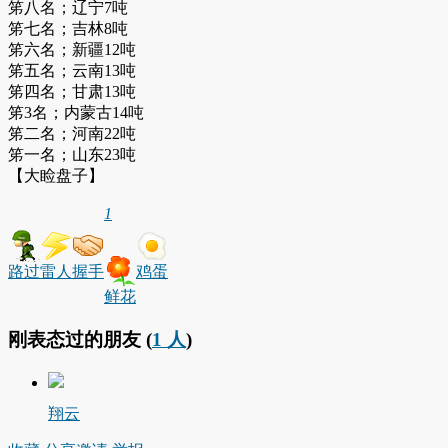
笫八名；辽宁7吨
笫七名；吉林8吨
笫六名；新疆12吨
笫五名；云南13吨
笫四名；甘肃13吨
笫3名；内蒙古14吨
笫二名；河南22吨
笫一名；山东23吨
【大睑盘子】
1
路过
雷人
握手
鸡蛋
鲜花
刚表态过的朋友 (
1 人
)
翔云