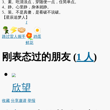
3、素。吃清淡点，穿随便一点，住简单点。
4、静。心里静，身体就静。
5、装。不是真傻，是看破不说破。
【星辰追梦人】
1
路过
雷人
握手
鸡蛋
鲜花
刚表态过的朋友 (
1 人
)
欣望
收藏
分享
邀请
举报