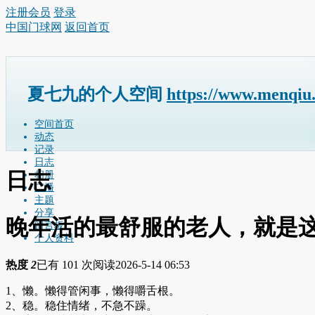
注册会员
登录
中国门球网
返回首页
夏七九的个人空间
https://www.menqiu
空间首页
动态
记录
日志
日志
相册
广播
主题
分享
晚年活的最舒服的老人，就是
留言板
个人资料
热度
2
已有 101 次阅读
2026-5-14 06:53
1、懒。懒得管闲事，懒得嚼舌根。
2、稳。稳住情绪，不急不躁。