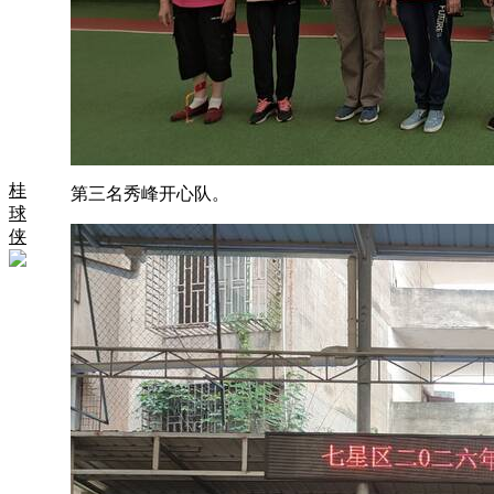
桂
第三名秀峰开心队。
球
侠