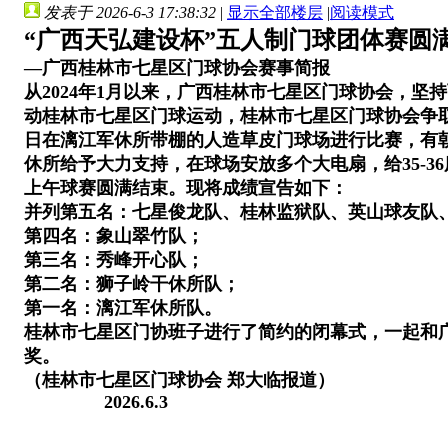
发表于 2026-6-3 17:38:32
|
显示全部楼层
|
阅读模式
“
广西天弘建设杯”五人制门球团体赛
圆
—广西桂林市七星区门球协会赛事简报
从2024年1月以来，广西桂林市七星区门球协会，坚
动桂林市七星区门球运动，桂林市七星区门球协会争
日在
漓江军休所带棚的人造草皮门球场进行比赛，有
休所给予大力支持，在球场安放多个大电扇，给35-
上午球赛圆满结束。现将成绩宣告如下：
并列第五名：七星俊龙队、桂林监狱队、英山球友队
第四名：象山翠竹队；
第三名：秀峰开心队；
第二名：狮子岭干休所队；
第一名：漓江军休所队。
桂林市七星区门协班子进行了简约的闭幕式，一起和
奖。
（桂林市七星区门球协会 郑大临报道）
2026.6.3