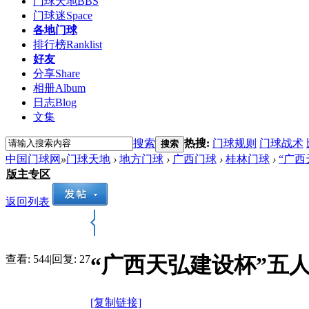
门球天地
BBS
门球迷
Space
各地门球
排行榜
Ranklist
好友
分享
Share
相册
Album
日志
Blog
文集
搜索
热搜:
门球规则
门球战术
搜索
中国门球网
»
门球天地
›
地方门球
›
广西门球
›
桂林门球
›
“广
版主专区
返回列表
“广西天弘建设杯”五
查看:
544
|
回复:
27
[复制链接]