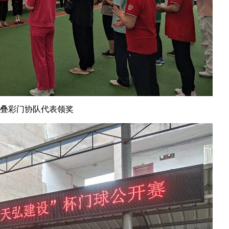
叠彩门协队代表领奖