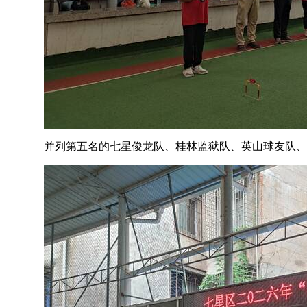
并列第五名的七星俊龙队、桂林监狱队、英山球友队、