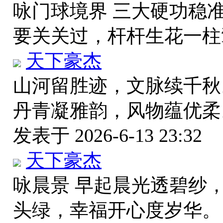
咏门球境界 三大硬功稳
要关关过，杆杆生花一
天下豪杰
山河留胜迹，文脉续千秋
丹青凝雅韵，风物蕴优柔
发表于 2026-6-13 23:32
天下豪杰
咏晨景 早起晨光透碧纱
头绿，幸福开心度岁华