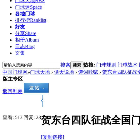
门球天地
BBS
门球迷
Space
各地门球
排行榜
Ranklist
好友
分享
Share
相册
Album
日志
Blog
文集
搜索
热搜:
门球规则
门球战术
搜索
中国门球网
»
门球天地
›
谈天说地
›
诗词歌赋
›
贺东台四队征战
版主专区
返回列表
贺东台四队征战全国门
查看:
513
|
回复:
28
[复制链接]