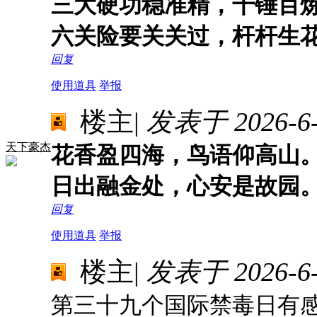
三大硬功稳准精，千锤百
六关险要关关过，杆杆生
回复
使用道具
举报
楼主
|
发表于 2026-6-1
天下豪杰
花香盈四海，鸟语仰高山
日出融金处，心安是故园
回复
使用道具
举报
楼主
|
发表于 2026-6-2
第三十九个国际禁毒日有