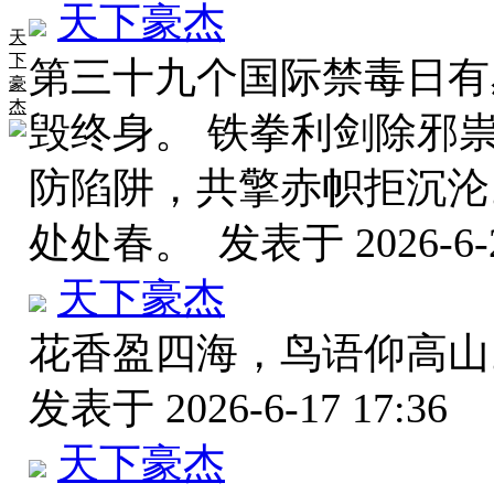
天下豪杰
天
下
第三十九个国际禁毒日有
豪
杰
毁终身。 铁拳利剑除邪
防陷阱，共擎赤帜拒沉沦
处处春。
发表于 2026-6-2
天下豪杰
花香盈四海，鸟语仰高山
发表于 2026-6-17 17:36
天下豪杰