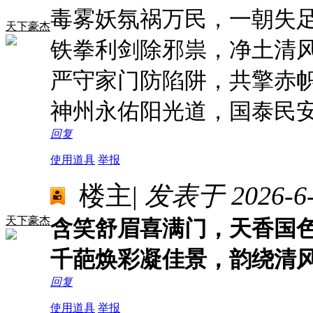
毒雾妖氛祸万民，一朝失
天下豪杰
铁拳利剑除邪祟，净土清
严守家门防陷阱，共擎赤
神州永佑阳光道，国泰民
回复
使用道具
举报
楼主
|
发表于 2026-6-3
天下豪杰
含笑舒眉喜满门，天香国
千葩焕彩凝佳景，韵绕清
回复
使用道具
举报