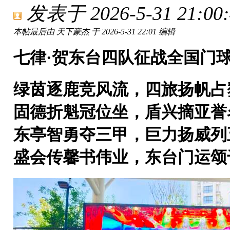
发表于 2026-5-31 21:00:
本帖最后由 天下豪杰 于 2026-5-31 22:01 编辑
七律·贺东台四队征战全国门
绿茵逐鹿竞风流，四旅扬帆占
固德折魁冠位坐，盾兴摘亚誉
东亭智勇夺三甲，巨力扬威列
盛会传馨书伟业，东台门运颂