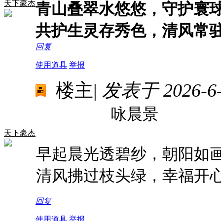
天下豪杰
青山叠翠水悠悠，守护寰
共护生灵存秀色，清风常
回复
使用道具
举报
楼主
|
发表于 2026-6-1
咏晨景
天下豪杰
早起晨光透碧纱，朝阳如
清风拂过枝头绿，幸福开
回复
使用道具
举报