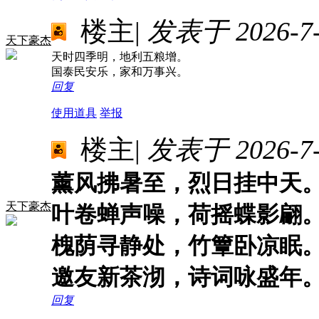
楼主
|
发表于 2026-7-3
天下豪杰
天时四季明，地利五粮增。
国泰民安乐，家和万事兴。
回复
使用道具
举报
楼主
|
发表于 2026-7-9
薰风拂暑至，烈日挂中天
天下豪杰
叶卷蝉声噪，荷摇蝶影翩
槐荫寻静处，竹簟卧凉眠
邀友新茶沏，诗词咏盛年
回复