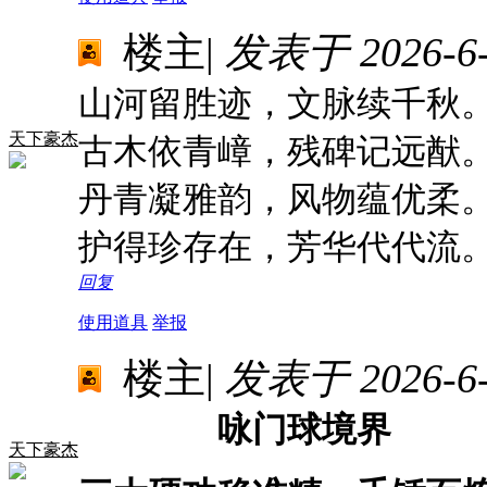
楼主
|
发表于 2026-6-1
山河留胜迹，文脉续千秋
天下豪杰
古木依青嶂，残碑记远猷
丹青凝雅韵，风物蕴优柔
护得珍存在，芳华代代流
回复
使用道具
举报
楼主
|
发表于 2026-6-1
咏门球境界
天下豪杰