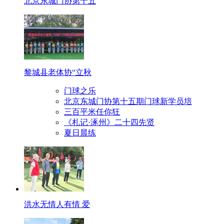
北京东城门协第十五
黎城县老体协“立秋
门球之乐
北京东城门协第十五期门球新学员培
三百平米任你狂
《札记·涿州》二十四先贤
夏日晨练
洪水无情人有情 爱