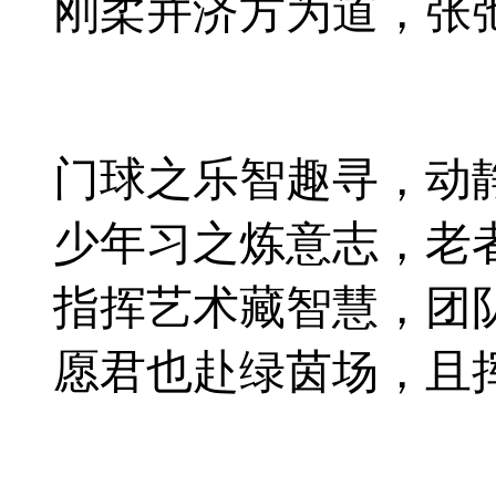
刚柔并济方为道，张
门球之乐智趣寻，动
少年习之炼意志，老
指挥艺术藏智慧，团
愿君也赴绿茵场，且