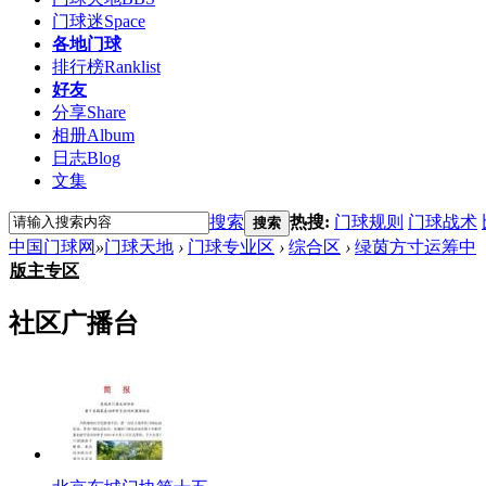
门球迷
Space
各地门球
排行榜
Ranklist
好友
分享
Share
相册
Album
日志
Blog
文集
搜索
热搜:
门球规则
门球战术
搜索
中国门球网
»
门球天地
›
门球专业区
›
综合区
›
绿茵方寸运筹中
版主专区
社区广播台