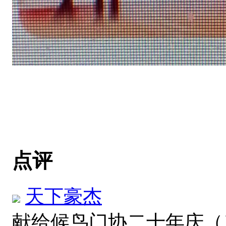
点评
天下豪杰
献给候鸟门协二十年庆（