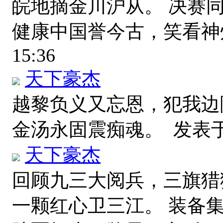
皖地摘金川沪从。 决赛
健康中国誉今古，笑看
15:36
天下豪杰
越黎负义又忘恩，犯我边
金汤永固震痴魂。
发表于 2
天下豪杰
回顾九三大阅兵，三旗猎
一颗红心卫三江。 装备