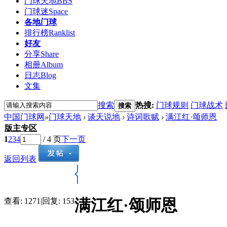
门球天地
BBS
门球迷
Space
各地门球
排行榜
Ranklist
好友
分享
Share
相册
Album
日志
Blog
文集
搜索
热搜:
门球规则
门球战术
搜索
中国门球网
»
门球天地
›
谈天说地
›
诗词歌赋
›
满江红·颂师恩
版主专区
1
2
3
4
/ 4 页
下一页
返回列表
满江红·颂师恩
查看:
1271
|
回复:
153