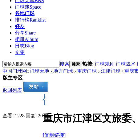
门球天地
BBS
门球迷
Space
各地门球
排行榜
Ranklist
好友
分享
Share
相册
Album
日志
Blog
文集
搜索
热搜:
门球规则
门球战术
搜索
中国门球网
»
门球天地
›
地方门球
›
重庆门球
›
江津门球
›
重庆市
版主专区
返回列表
重庆市江津区文旅委
查看:
1228
|
回复:
20
[复制链接]