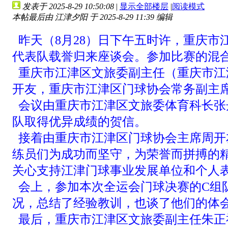
发表于 2025-8-29 10:50:08
|
显示全部楼层
|
阅读模式
本帖最后由 江津夕阳 于 2025-8-29 11:39 编辑
昨天（8月28）日下午五时许，重庆
代表队载誉归来座谈会。参加比赛的混
重庆市江津区文旅委副主任（重庆市江
开友，重庆市江津区门球协会常务副主
会议由重庆市江津区文旅委体育科长张
队取得优异成绩的贺信。
接着由重庆市江津区门球协会主席周开
练员们为成功而坚守，为荣誉而拼搏的
关心支持江津门球事业发展单位和个人
会上，参加本次全运会门球决赛的C组
况，总结了经验教训，也谈了他们的体
最后，重庆市江津区文旅委副主任朱正