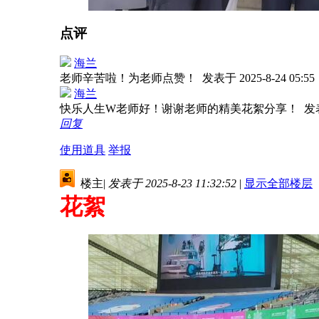
点评
海兰
老师辛苦啦！为老师点赞！
发表于 2025-8-24 05:55
海兰
快乐人生W老师好！谢谢老师的精美花絮分享！
发表
回复
使用道具
举报
楼主
|
发表于 2025-8-23 11:32:52
|
显示全部楼层
花絮