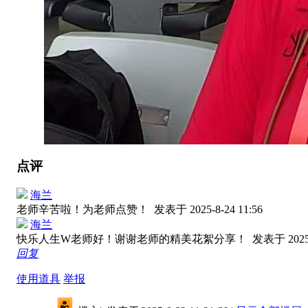
点评
海兰
老师辛苦啦！为老师点赞！
发表于 2025-8-24 11:56
海兰
快乐人生W老师好！谢谢老师的精美花絮分享！
发表于 2025-
回复
使用道具
举报