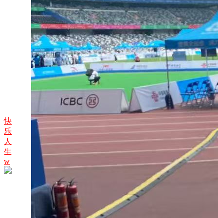
快
乐
人
生
w