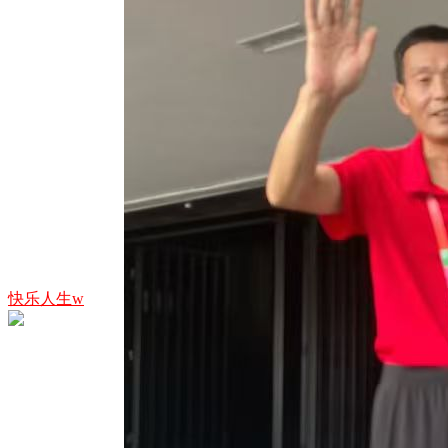
快乐人生w