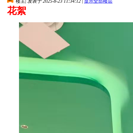
楼主
|
发表于 2025-8-23 11:34:12
|
显示全部楼层
花絮