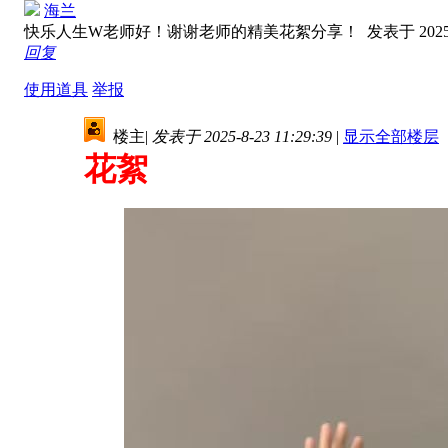
海兰
快乐人生W老师好！谢谢老师的精美花絮分享！
发表于 2025-
回复
使用道具
举报
楼主
|
发表于 2025-8-23 11:29:39
|
显示全部楼层
花絮