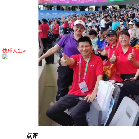
快乐人生w
点评