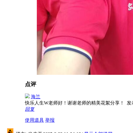
点评
海兰
快乐人生W老师好！谢谢老师的精美花絮分享！
发表
回复
使用道具
举报