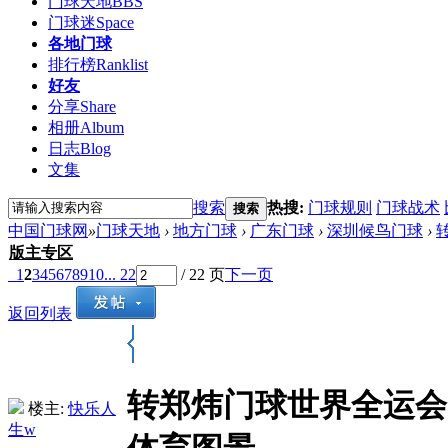
门球天地
BBS
门球迷
Space
各地门球
排行榜
Ranklist
好友
分享
Share
相册
Album
日志
Blog
文集
搜索
热搜:
门球规则
门球战术
搜索
中国门球网
»
门球天地
›
地方门球
›
广东门球
›
深圳候鸟门球
›
版主专区
1
2
3
4
5
6
7
8
9
10
... 22
/ 22 页
下一页
返回列表
转郑炜门球世界全运会
楼主:
快乐人
生w