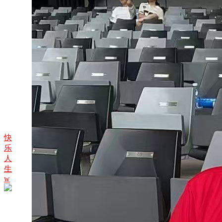
快
乐
人
生
w