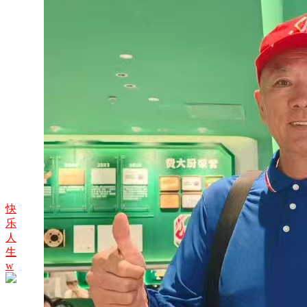
快
乐
人
生
w