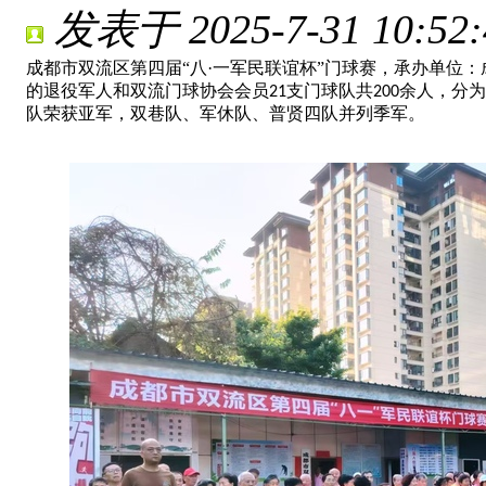
发表于 2025-7-31 10:52:
成都市双流区第四届
“八
·
一军民联谊杯
”门球赛，承办单位
的退役军人和双流门球协会会员
支门球队共
余人，分为
21
200
队荣获亚军，双巷队、军休队、普贤四队并列季军。