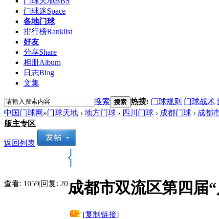
门球天地
BBS
门球迷
Space
各地门球
排行榜
Ranklist
好友
分享
Share
相册
Album
日志
Blog
文集
搜索
热搜:
门球规则
门球战术
搜索
中国门球网
»
门球天地
›
地方门球
›
四川门球
›
成都门球
›
成都
版主专区
返回列表
成都市双流区第四届“
查看:
1059
|
回复:
20
[复制链接]