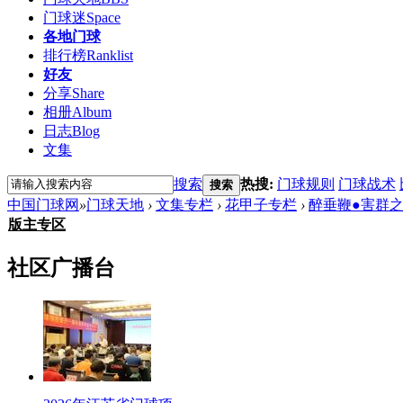
门球迷
Space
各地门球
排行榜
Ranklist
好友
分享
Share
相册
Album
日志
Blog
文集
搜索
热搜:
门球规则
门球战术
搜索
中国门球网
»
门球天地
›
文集专栏
›
花甲子专栏
›
醉垂鞭●害群
版主专区
社区广播台