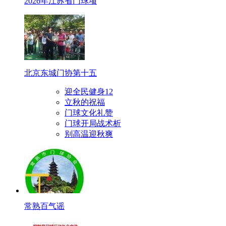
2026年江苏省门球项
北京东城门协第十五
迎全民健身12
立秋的祝福
门球文化礼赞
门球开局战术析
别高温迎秋爽
常熟百气谣