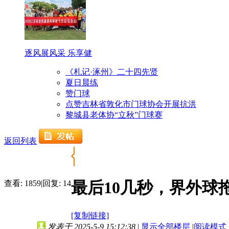
逐风展风采 乐享健
《札记·涿州》二十四先贤
夏日晨练
赞门球
点赞吉林省敦化市门球协会开展抗洪
黎城县老体协“立秋”门球赛
返回列表
最后10几秒，界外球
查看:
1859
|
回复:
14
[复制链接]
发表于 2025-5-9 15:12:38
|
显示全部楼层
|
阅读模式