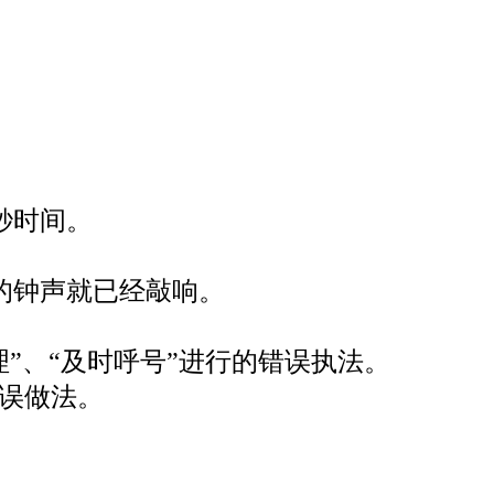
秒时间。
的钟声就已经敲响。
”、“及时呼号”进行的错误执法。
误做法。