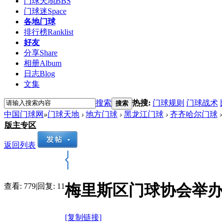
门球天地
BBS
门球迷
Space
各地门球
排行榜
Ranklist
好友
分享
Share
相册
Album
日志
Blog
文集
搜索
热搜:
门球规则
门球战术
搜索
中国门球网
»
门球天地
›
地方门球
›
黑龙江门球
›
齐齐哈尔门球
›
版主专区
返回列表
梅里斯区门球协会举
查看:
779
|
回复:
11
[复制链接]