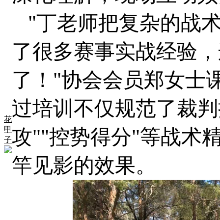
"丁老师把复杂的战术
了很多赛事实战经验，
了！"协会会员郑女士
过培训不仅规范了裁判
花
甲
攻""控势得分"等战
子
竿见影的效果。