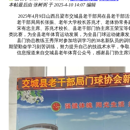
本帖最后由 张树弼 于 2025-4-10 14:07 编辑
2025年4月9日山西吕梁市交城县老干部局在县老干部
老干部局局长张振、老年大学校长苏兆才、老体协常务副
宋有忠主席、苏兆才校长、县老干部门协主席王荣宝等领
类比赛，为全县老年体育运动发展，为全县门球运动健康发
县门协总教练王秀萍对参加培训学习的38名新队员的训
期望勤奋学习刻苦训练，努力提升自己的技战术水平，争取
信息报道来自交城县老年体育公众号，感谢县门协主席宋