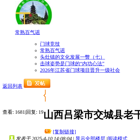
常熟百气谣
门球竞技
常熟百气谣
头灶镇的文化发展一瞥（七）
击球姿势是门球的“内功心法”
2026年江苏省门球项目晋升一级社会
返回列表
山西吕梁市交城县老
查看:
1681
|
回复:
19
[复制链接]
发表于 2025-4-10 14:08:04
|
显示全部楼层
|
阅读模式