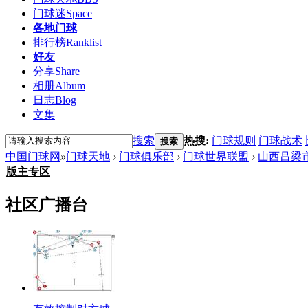
门球迷
Space
各地门球
排行榜
Ranklist
好友
分享
Share
相册
Album
日志
Blog
文集
搜索
热搜:
门球规则
门球战术
搜索
中国门球网
»
门球天地
›
门球俱乐部
›
门球世界联盟
›
山西吕梁
版主专区
社区广播台