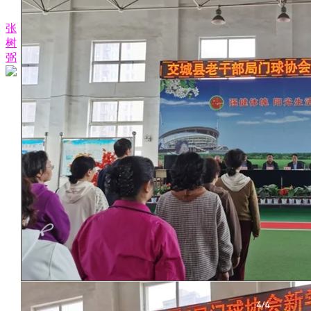
张
树
弼