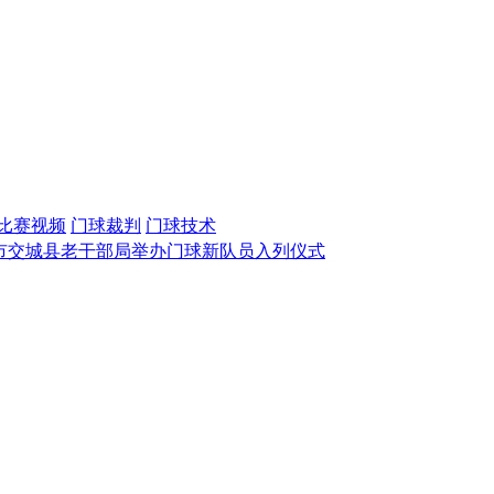
比赛视频
门球裁判
门球技术
市交城县老干部局举办门球新队员入列仪式