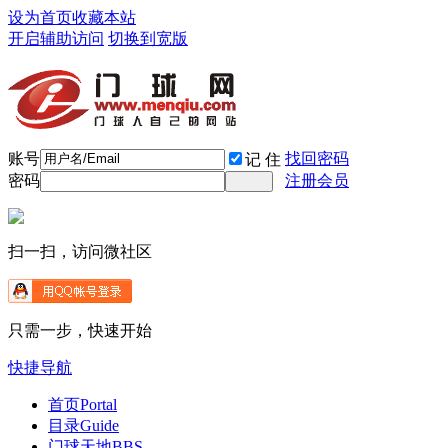
设为首页
收藏本站
开启辅助访问
切换到宽版
账号
找回密码
记 住
密码
注册会员
扫一扫，访问微社区
只需一步，快速开始
快捷导航
首页
Portal
目录
Guide
门球天地
BBS