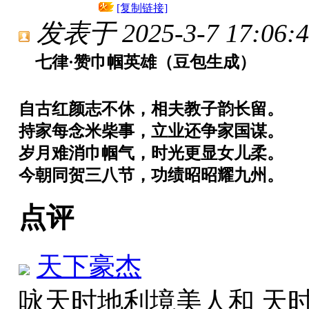
[复制链接]
发表于 2025-3-7 17:06:4
七律·赞巾帼英雄（豆包生成）
自古红颜志不休，相夫教子韵长留。
持家每念米柴事，立业还争家国谋。
岁月难消巾帼气，时光更显女儿柔。
今朝同贺三八节，功绩昭昭耀九州。
点评
天下豪杰
咏天时地利境美人和 天