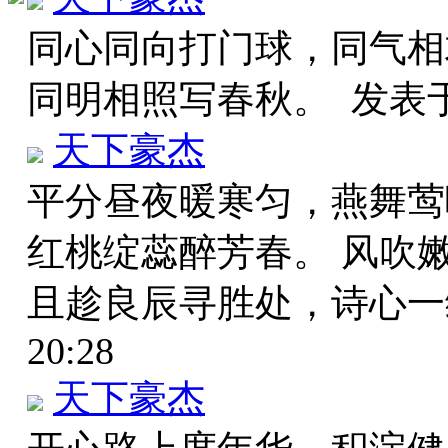
同心同向打门球，同气相
同明相照写春秋。
发表于 
天下豪杰
平分昼夜暖寒匀，燕舞莺
红桃绽蕊醉芳春。 风吹
且趁良辰寻胜处，诗心
20:28
天下豪杰