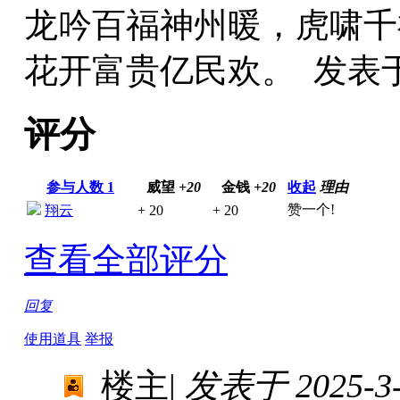
龙吟百福神州暖，虎啸千
花开富贵亿民欢。
发表于 
评分
参与人数
1
威望
+20
金钱
+20
收起
理由
赞一个!
翔云
+ 20
+ 20
查看全部评分
回复
使用道具
举报
楼主
|
发表于 2025-3-7