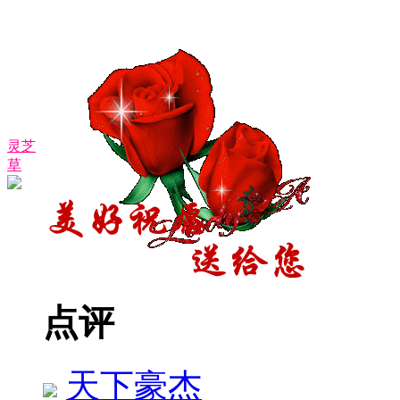
灵芝
草
点评
天下豪杰