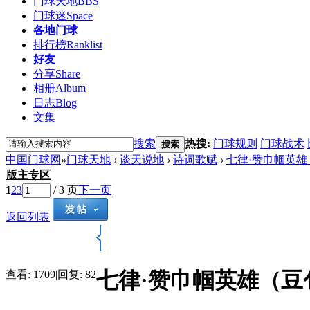
门球天地
BBS
门球迷
Space
各地门球
排行榜
Ranklist
好友
分享
Share
相册
Album
日志
Blog
文集
搜索
热搜:
门球规则
门球战术
搜索
中国门球网
»
门球天地
›
谈天说地
›
诗词歌赋
›
七律·赞巾帼英
版主专区
1
2
3
/ 3 页
下一页
返回列表
七律·赞巾帼英雄（豆
查看:
1709
|
回复:
82