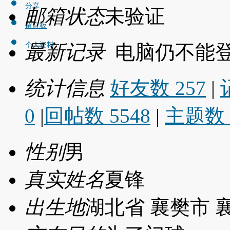
分享
邮箱状态
未验证
留言板
最新记录
电脑仍不能
个人资料
统计信息
好友数 257
|
0
|
回帖数 5548
|
主题数 
性别
男
真实姓名
夏锋
出生地
湖北省 襄樊市 