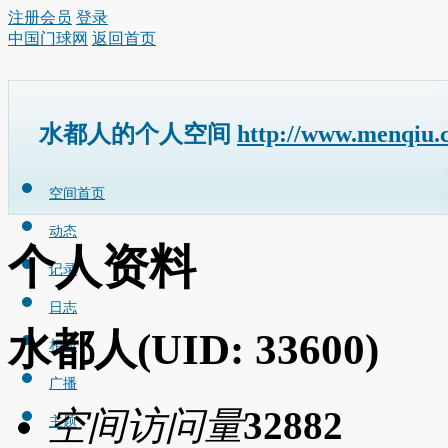
注册会员
登录
中国门球网
返回首页
水都人的个人空间
http://www.menqiu.
空间首页
动态
个人资料
记录
日志
水都人
(UID: 33600)
相册
广播
空间访问量
32882
主题