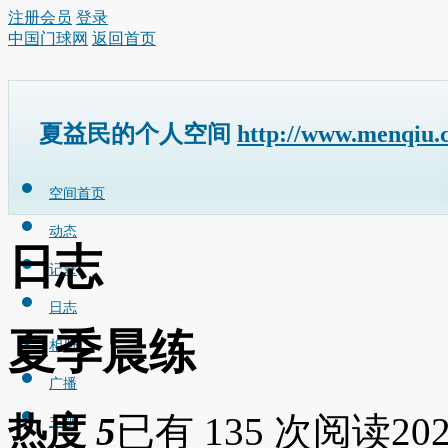
注册会员
登录
中国门球网
返回首页
夏益民的个人空间
http://www.menqiu.
空间首页
动态
日志
记录
日志
夏季晨练
相册
广播
热度
5
已有 135 次阅读
202
主题