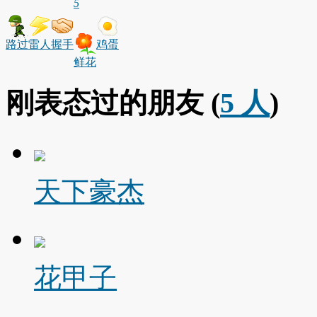
5
路过
雷人
握手
鸡蛋
鲜花
刚表态过的朋友 (
5 人
)
天下豪杰
花甲子