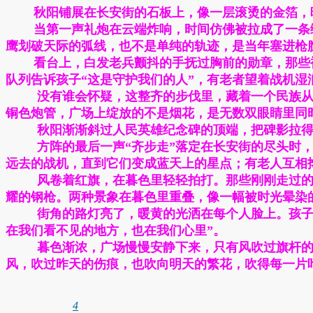
秋阳铺展在长安街的石板上，像一层滚烫的金箔，
当第一声礼炮在云端炸响，时间仿佛被拉成了一条
鹰划破天际的弧线，也不是单纯的轨迹，是当年塞进枪
看台上，白发老兵颤抖的手抚过胸前的勋章，那些
队列告诉孩子“这是守护我们的人”，有老者望着战机
没有谁会怀疑，这整齐的步伐里，藏着一个民族从
铜色炮管，广场上绽放的不是烟花，是无数双眼睛里同
秋阳渐渐斜过人民英雄纪念碑的顶端，把碑影拉
方阵的最后一声“齐步走”落定在长安街的尽头时
远去的战机，直到它们变成蓝天上的星点；有老人互相
风卷着红旗，在暮色里轻轻拍打。那些刚刚走过
耀的钢枪。两种景象在暮色里重叠，像一幅被时光晕染
街角的路灯亮了，暖黄的光洒在每个人脸上。孩子
在我们看不见的地方，也在我们心里”。
暮色渐浓，广场慢慢安静下来，只有风吹过旗杆
风，吹过昨天的伤痕，也吹向明天的繁花，吹得每一片
4