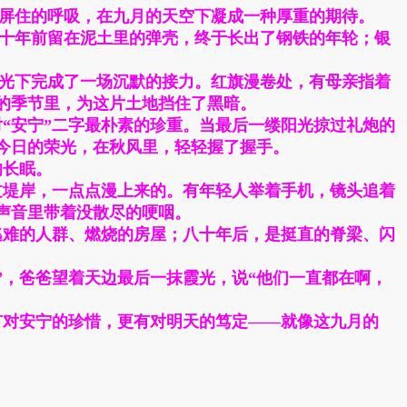
屏住的呼吸，在九月的天空下凝成一种厚重的期待。
十年前留在泥土里的弹壳，终于长出了钢铁的年轮；银
光下完成了一场沉默的接力。红旗漫卷处，有母亲指着
的季节里，为这片土地挡住了黑暗。
“安宁”二字最朴素的珍重。当最后一缕阳光掠过礼炮的
今日的荣光，在秋风里，轻轻握了握手。
的长眠。
过堤岸，一点点漫上来的。有年轻人举着手机，镜头追着
声音里带着没散尽的哽咽。
逃难的人群、燃烧的房屋；八十年后，是挺直的脊梁、闪
”，爸爸望着天边最后一抹霞光，说“他们一直都在啊，
有对安宁的珍惜，更有对明天的笃定——就像这九月的