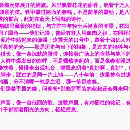
映着次第展开的旌旗。风里飘着桂花的甜香，混着千万人
绷紧的弦。铁甲碾过路面的轰鸣，不是简单的震动，是八
膛的誓言，此刻在蓝天上写就的诗行。
褶皱里藏着的硝烟，与方阵中年轻士兵挺直的脊梁，在阳
湿润了眼角——他们记得，曾经有群人用血肉之躯，在同样
泥泞中站起来的倔强；这震天的口号中，裹着十四亿人对
时亮起的光——那是历史与当下的相拥，是过去的牺牲与
得很长，像一条沉默的脐带，连接着广场上的喧嚣与地下
，人群中爆发出的欢呼，不是骤然响起的，而是像春潮漫
搀扶着，慢慢走出观礼台，嘴里念叨着“真好啊，真好”，
的脚步，踩过的是同一片土地——八十年前，这里曾有过
的画，分不清哪一笔是血泪，哪一笔是欢笑。
们舔着手里的糖，问爸爸“那些穿军装的叔叔还会再来吗
的声音，像一首低回的歌。这歌声里，有对牺牲的铭记，
叶子都朝着阳光的方向，轻轻摇晃。