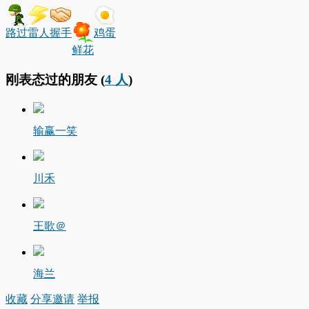
路过
雷人
握手
鸡蛋
鲜花
刚表态过的朋友 (
4 人
)
输赢一笑
川禾
王歌＠
海兰
收藏
分享
邀请
举报