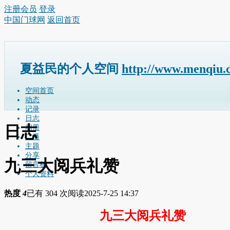
注册会员
登录
中国门球网
返回首页
夏益民的个人空间
http://www.menqiu.
空间首页
动态
记录
日志
日志
相册
广播
主题
分享
九三大阅兵礼赞
留言板
个人资料
热度
4
已有 304 次阅读
2025-7-25 14:37
九三大阅兵礼赞