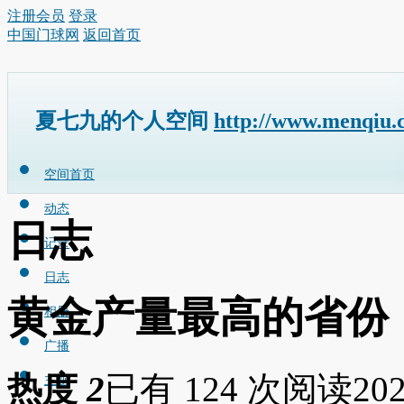
注册会员
登录
中国门球网
返回首页
夏七九的个人空间
http://www.menqiu.
空间首页
动态
日志
记录
日志
黄金产量最高的省份
相册
广播
热度
2
已有 124 次阅读
202
主题