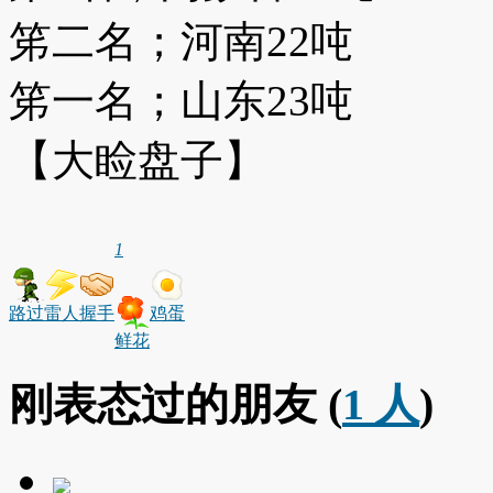
笫二名；河南22吨
笫一名；山东23吨
【大睑盘子】
1
路过
雷人
握手
鸡蛋
鲜花
刚表态过的朋友 (
1 人
)