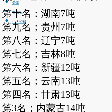
分享
笫十名；湖南7吨
留言板
个人资料
笫九名；贵州7吨
笫八名；辽宁7吨
笫七名；吉林8吨
笫六名；新疆12吨
笫五名；云南13吨
笫四名；甘肃13吨
笫3名；内蒙古14吨