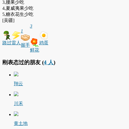
3,腰果少吃
4,夏威夷果少吃
5,糖衣花生少吃
[吴疆]
3
1
路过
雷人
鸡蛋
握手
鲜花
刚表态过的朋友 (
4 人
)
翔云
川禾
黄土地