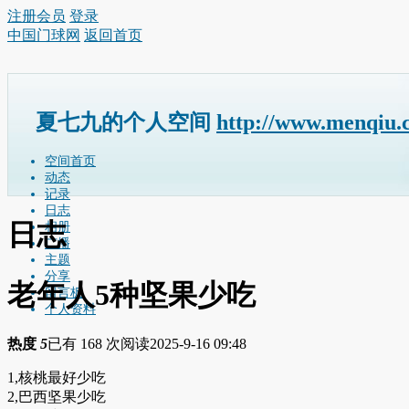
注册会员
登录
中国门球网
返回首页
夏七九的个人空间
http://www.menqiu.
空间首页
动态
记录
日志
日志
相册
广播
主题
分享
老年人5种坚果少吃
留言板
个人资料
热度
5
已有 168 次阅读
2025-9-16 09:48
1,核桃最好少吃
2,巴西坚果少吃