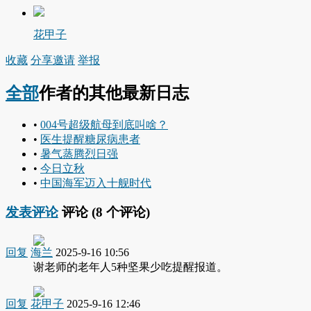
花甲子
收藏
分享
邀请
举报
全部
作者的其他最新日志
•
004号超级航母到底叫啥？
•
医生提醒糖尿病患者
•
暑气蒸腾烈日强
•
今日立秋
•
中国海军迈入十舰时代
发表评论
评论 (
8
个评论)
回复
海兰
2025-9-16 10:56
谢老师的老年人5种坚果少吃提醒报道。
回复
花甲子
2025-9-16 12:46