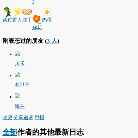
3
路过
雷人
握手
鸡蛋
鲜花
刚表态过的朋友 (
3 人
)
川禾
花甲子
海兰
收藏
分享
邀请
举报
全部
作者的其他最新日志