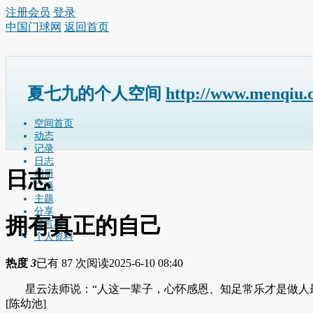
注册会员
登录
中国门球网
返回首页
夏七九的个人空间
http://www.menqiu.
空间首页
动态
记录
日志
日志
相册
广播
主题
分享
拥有真正的自己
留言板
个人资料
热度
3
已有 87 次阅读
2025-6-10 08:40
星云法师说：“人这一辈子，心怀感恩、知足常乐才是做人最
[陈幼池
]