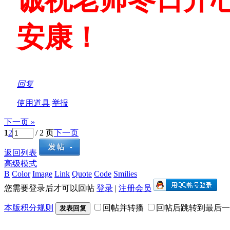
安康！
回复
使用道具
举报
下一页 »
1
2
/ 2 页
下一页
返回列表
高级模式
B
Color
Image
Link
Quote
Code
Smilies
您需要登录后才可以回帖
登录
|
注册会员
本版积分规则
回帖并转播
回帖后跳转到最后一
发表回复