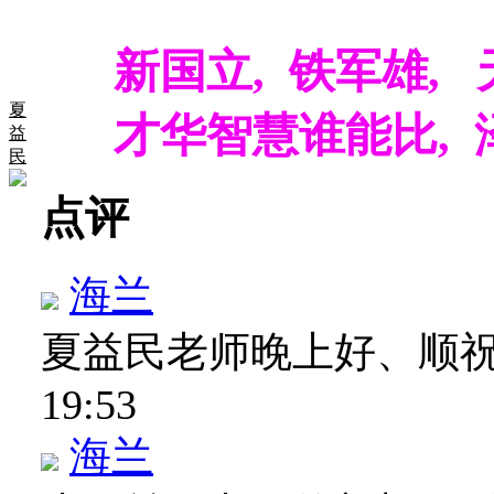
新国立, 铁军雄, 
夏
才华智慧谁能比, 泽
益
民
点评
海兰
夏益民老师晚上好、顺
19:53
海兰