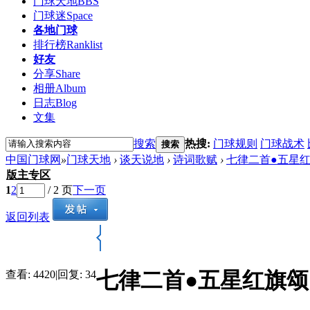
门球天地
BBS
门球迷
Space
各地门球
排行榜
Ranklist
好友
分享
Share
相册
Album
日志
Blog
文集
搜索
热搜:
门球规则
门球战术
搜索
中国门球网
»
门球天地
›
谈天说地
›
诗词歌赋
›
七律二首●五星
版主专区
1
2
/ 2 页
下一页
返回列表
七律二首●五星红旗颂
查看:
4420
|
回复:
34