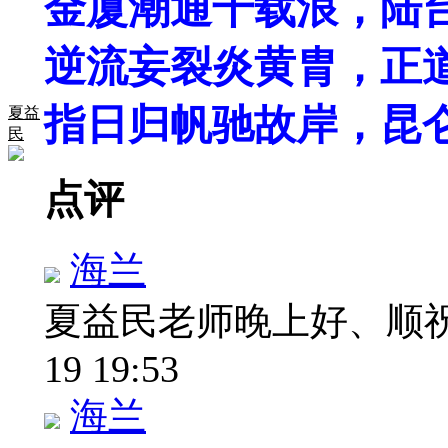
金厦潮通千载浪，陆
逆流妄裂炎黄胄，正
指日归帆驰故岸，昆
夏益
民
点评
海兰
夏益民老师晚上好、顺
19 19:53
海兰