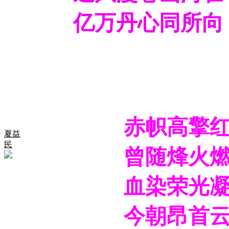
亿万丹心同所向
赤帜高擎
夏益
民
曾随烽火燃长夜
血染荣光凝壮志
今朝昂首云霄上