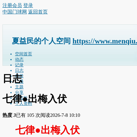
注册会员
登录
中国门球网
返回首页
夏益民的个人空间
https://www.menqiu
空间首页
动态
记录
日志
日志
相册
广播
主题
分享
七律●出梅入伏
留言板
个人资料
热度
3
已有 105 次阅读
2026-7-8 10:10
七律
●
出梅入伏