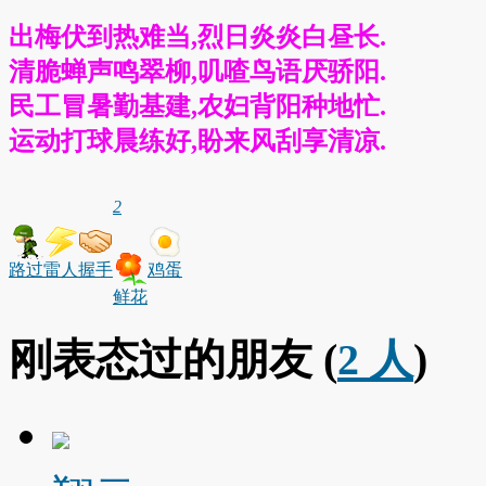
出梅伏到热难当,烈日炎炎白昼长.
清脆蝉声鸣翠柳,叽喳鸟语厌骄阳.
民工冒暑勤基建,农妇背阳种地忙.
运动打球晨练好,盼来风刮享清凉.
2
路过
雷人
握手
鸡蛋
鲜花
刚表态过的朋友 (
2 人
)