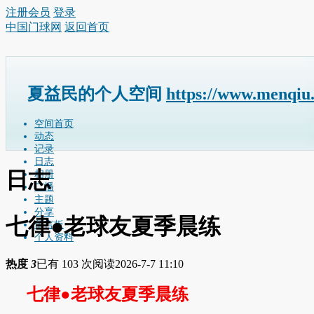
注册会员
登录
中国门球网
返回首页
夏益民的个人空间
https://www.menqiu
空间首页
动态
记录
日志
日志
相册
广播
主题
分享
七律●老球友夏季晨练
留言板
个人资料
热度
3
已有 103 次阅读
2026-7-7 11:10
七律
●
老球友夏季晨练