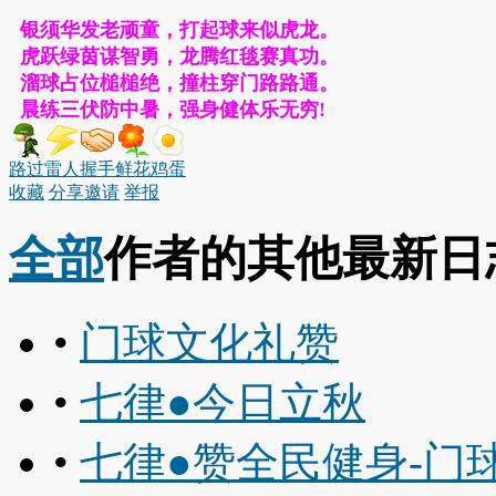
银须华发老顽童，打起球来似虎龙。
虎跃绿茵谋智勇，龙腾红毯赛真功。
溜球占位槌槌绝，撞柱穿门路路通。
晨练三伏防中暑，强身健体乐无穷!
路过
雷人
握手
鲜花
鸡蛋
收藏
分享
邀请
举报
全部
作者的其他最新日
•
门球文化礼赞
•
七律●今日立秋
•
七律●赞全民健身-门