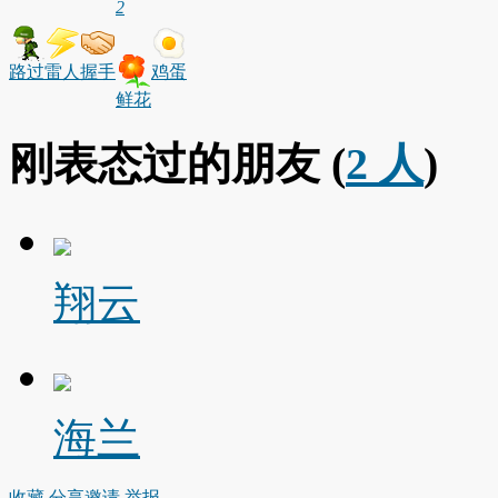
2
路过
雷人
握手
鸡蛋
鲜花
刚表态过的朋友 (
2 人
)
翔云
海兰
收藏
分享
邀请
举报