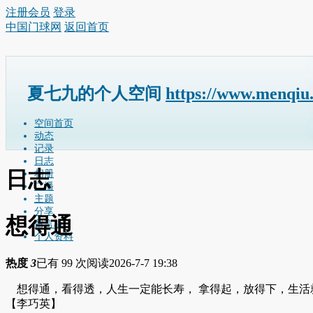
注册会员
登录
中国门球网
返回首页
夏七九的个人空间
https://www.menqiu
空间首页
动态
记录
日志
日志
相册
广播
主题
分享
想得通
留言板
个人资料
热度
3
已有 99 次阅读
2026-7-7 19:38
想得通，看得透，人生一定能长寿， 拿得起，放得下，生活
【李巧英】