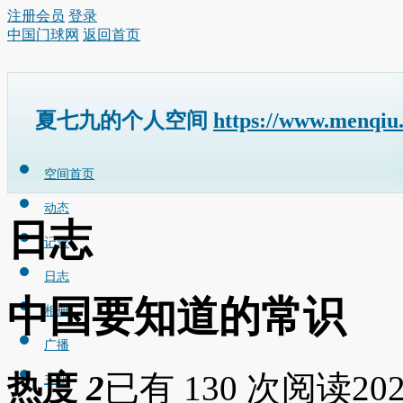
注册会员
登录
中国门球网
返回首页
夏七九的个人空间
https://www.menqiu
空间首页
动态
日志
记录
日志
中国要知道的常识
相册
广播
热度
2
已有 130 次阅读
202
主题