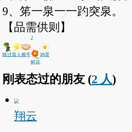
9、笫一泉一一趵突泉。
【品需供则】
2
路过
雷人
握手
鸡蛋
鲜花
刚表态过的朋友 (
2 人
)
翔云