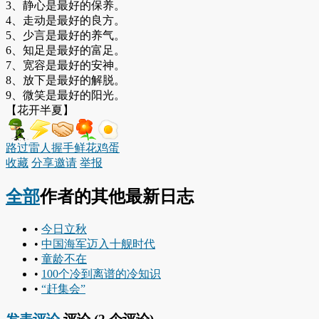
3、静心是最好的保养。
4、走动是最好的良方。
5、少言是最好的养气。
6、知足是最好的富足。
7、宽容是最好的安神。
8、放下是最好的解脱。
9、微笑是最好的阳光。
【花开半夏】
路过
雷人
握手
鲜花
鸡蛋
收藏
分享
邀请
举报
全部
作者的其他最新日志
•
今日立秋
•
中国海军迈入十舰时代
•
童龄不在
•
100个冷到离谱的冷知识
•
“赶集会”