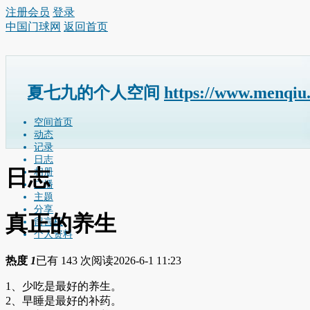
注册会员
登录
中国门球网
返回首页
夏七九的个人空间
https://www.menqiu
空间首页
动态
记录
日志
日志
相册
广播
主题
分享
真正的养生
留言板
个人资料
热度
1
已有 143 次阅读
2026-6-1 11:23
1、少吃是最好的养生。
2、早睡是最好的补药。