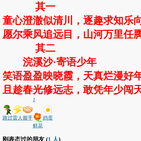
其一
童心澄澈似清川，逐趣求知乐
愿尔乘风追远目，山河万里任
其二
浣溪沙·寄语少年
笑语盈盈映晓霞，天真烂漫好
且趁春光修远志，敢凭年少闯
1
路过
雷人
握手
鸡蛋
鲜花
刚表态过的朋友 (
1 人
)