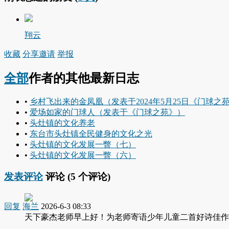
翔云
收藏
分享
邀请
举报
全部
作者的其他最新日志
•
乡村飞出来的金凤凰（发表于2024年5月25日《门球之
•
爱场如家的门球人（发表于《门球之苑》）
•
头灶镇的文化养老
•
东台市头灶镇全民健身的文化之光
•
头灶镇的文化发展一瞥（七）
•
头灶镇的文化发展一瞥（六）
发表评论
评论 (
5
个评论)
回复
海兰
2026-6-3 08:33
天下豪杰老师早上好！为老师寄语少年儿童二首好诗佳作