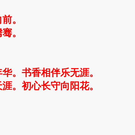
向前。
腾骞。
年华。书香相伴乐无涯。
天涯。初心长守向阳花。