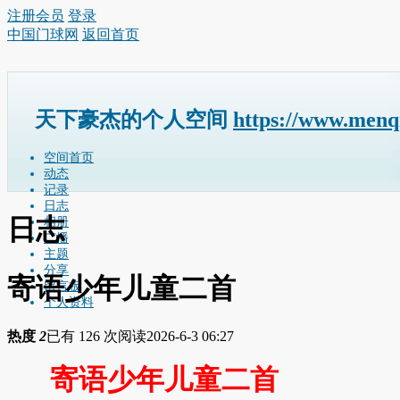
注册会员
登录
中国门球网
返回首页
天下豪杰的个人空间
https://www.menq
空间首页
动态
记录
日志
日志
相册
广播
主题
分享
寄语少年儿童二首
留言板
个人资料
热度
2
已有 126 次阅读
2026-6-3 06:27
寄语少年儿童二首