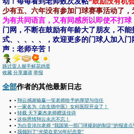
动！每每看到老师数次发帖
“鼓励没有机
少有五、六年没有参加门球赛事活动了，为了
为有共同语言，又有同感所以即使不打球，也
门网，不断在鼓励有
年龄大了
朋友，不能
式、、、、、，欢迎更多的门球人加入门
声：老师辛苦！
路过
雷人
握手
鲜花
鸡蛋
收藏
分享
邀请
举报
全部
作者的其他最新日志
•
翔云感谢输赢一笑老师给予的厚望与信任
•
一家名为《吉生德中医》女科医院开业了！
•
转载 天下豪杰老师赠送佳诗
•
这份恩情翔云永志不忘！
•
为白音淖尔老师 “我国第一部门球规则的制定”的报道点
•
我领到了“光荣在党50年纪念章”