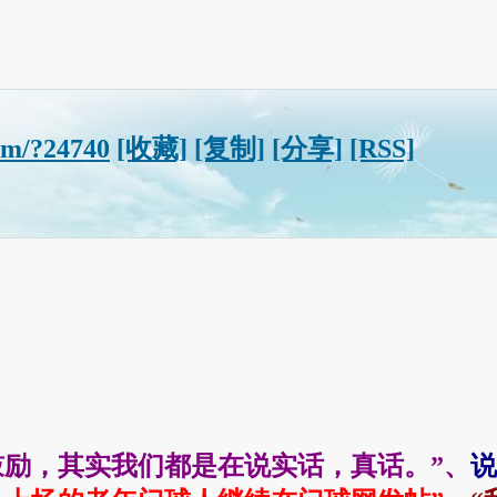
om/?24740
[收藏]
[复制]
[分享]
[RSS]
！
鼓励，其实我们都是在说实话，真话。”、
说