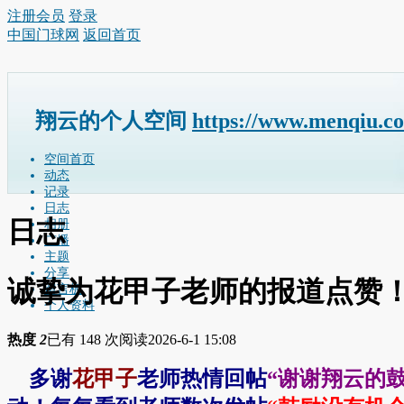
注册会员
登录
中国门球网
返回首页
翔云的个人空间
https://www.menqiu.c
空间首页
动态
记录
日志
日志
相册
广播
主题
分享
诚挚为花甲子老师的报道点赞
留言板
个人资料
热度
2
已有 148 次阅读
2026-6-1 15:08
多谢
花甲子
老师热情回帖
“
谢谢翔云的