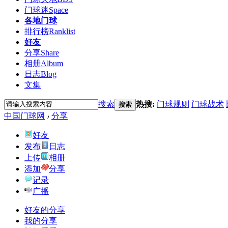
门球迷
Space
各地门球
排行榜
Ranklist
好友
分享
Share
相册
Album
日志
Blog
文集
搜索
热搜:
门球规则
门球战术
搜索
中国门球网
›
分享
好友
发布
日志
上传
相册
添加
分享
记录
广播
好友的分享
我的分享