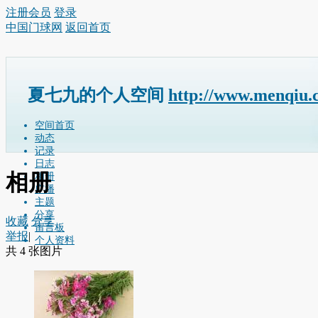
注册会员
登录
中国门球网
返回首页
夏七九的个人空间
http://www.menqiu.
空间首页
动态
记录
日志
相册
相册
广播
主题
分享
收藏
分享
留言板
举报
|
个人资料
共 4 张图片